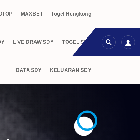
OTOP
MAXBET
Togel Hongkong
DY
LIVE DRAW SDY
TOGEL SDY
DATA SDY
KELUARAN SDY