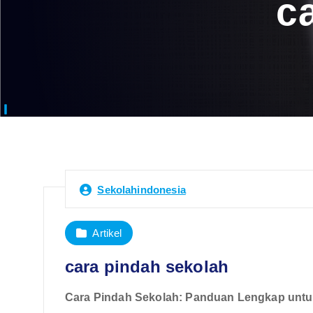
c
Sekolahindonesia
Artikel
cara pindah sekolah
Cara Pindah Sekolah: Panduan Lengkap untu