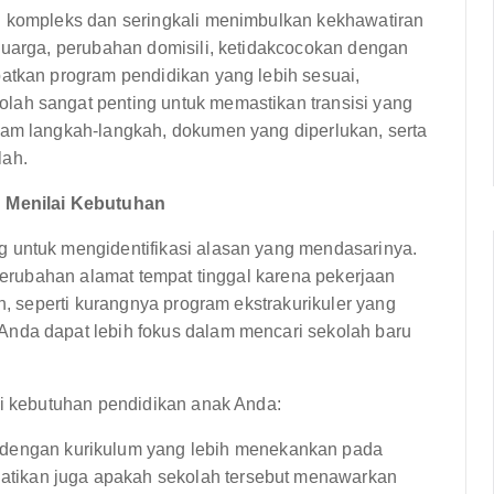
g kompleks dan seringkali menimbulkan kekhawatiran
eluarga, perubahan domisili, ketidakcocokan dengan
patkan program pendidikan yang lebih sesuai,
lah sangat penting untuk memastikan transisi yang
lam langkah-langkah, dokumen yang diperlukan, serta
lah.
n Menilai Kebutuhan
g untuk mengidentifikasi alasan yang mendasarinya.
 perubahan alamat tempat tinggal karena pekerjaan
an, seperti kurangnya program ekstrakurikuler yang
Anda dapat lebih fokus dalam mencari sekolah baru
ai kebutuhan pendidikan anak Anda:
dengan kurikulum yang lebih menekankan pada
hatikan juga apakah sekolah tersebut menawarkan