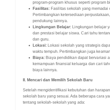
program-program khusus seperti program bil
Fasilitas:
Fasilitas sekolah yang memadai 
Pertimbangkan ketersediaan perpustakaan, l
pendukung lainnya.
Lingkungan Belajar:
Lingkungan belajar ya
dan prestasi belajar siswa. Cari tahu tentan
dan guru.
Lokasi:
Lokasi sekolah yang strategis dap
waktu tempuh. Pertimbangkan juga keamana
Biaya:
Biaya pendidikan dapat bervariasi a
kemampuan finansial keluarga dan cari tah
biaya lainnya.
II. Mencari dan Memilih Sekolah Baru
Setelah mengidentifikasi kebutuhan dan harapan
sekolah baru yang sesuai. Ada beberapa cara ya
tentang sekolah-sekolah yang ada: