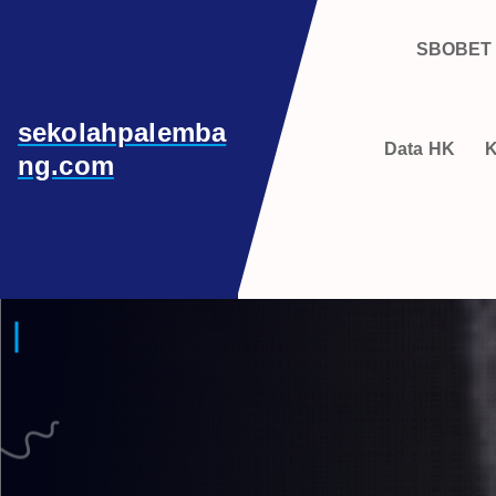
S
k
SBOBET
i
p
t
sekolahpalemba
Data HK
K
o
ng.com
c
o
n
t
e
n
t