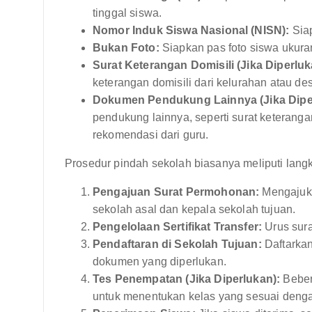
tinggal siswa.
Nomor Induk Siswa Nasional (NISN):
Siap
Bukan Foto:
Siapkan pas foto siswa ukura
Surat Keterangan Domisili (Jika Diperluk
keterangan domisili dari kelurahan atau de
Dokumen Pendukung Lainnya (Jika Dipe
pendukung lainnya, seperti surat keteranga
rekomendasi dari guru.
Prosedur pindah sekolah biasanya meliputi langk
Pengajuan Surat Permohonan:
Mengajuka
sekolah asal dan kepala sekolah tujuan.
Pengelolaan Sertifikat Transfer:
Urus sura
Pendaftaran di Sekolah Tujuan:
Daftarkan
dokumen yang diperlukan.
Tes Penempatan (Jika Diperlukan):
Beber
untuk menentukan kelas yang sesuai den