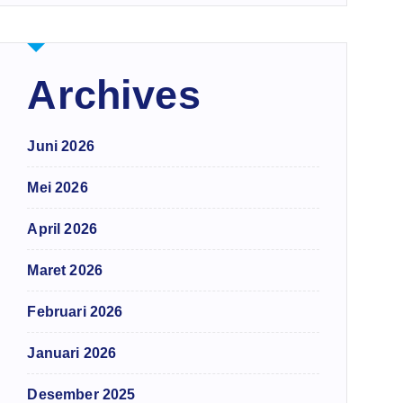
Archives
Juni 2026
Mei 2026
April 2026
Maret 2026
Februari 2026
Januari 2026
Desember 2025