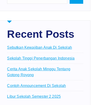
Recent Posts
Sebutkan Kewajiban Anak Di Sekolah
Sekolah Tinggi Penerbangan Indonesia
Cerita Anak Sekolah Minggu Tentang
Gotong Royong
Contoh Announcement Di Sekolah
Libur Sekolah Semester 2 2025