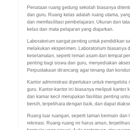
Penataan ruang gedung sekolah biasanya ditent
dan guru. Ruang kelas adalah ruang utama, yan
dan memfasilitasi pembelajaran. Ukuran dan tata 
kelas dan mata pelajaran yang diajarkan.
Laboratorium sangat penting untuk pendidikan 
melakukan eksperimen. Laboratorium biasanya di
keselamatan, seperti lemari asam dan tempat p
penting bagi siswa dan guru, menyediakan akses 
Perpustakaan dirancang agar tenang dan kondusif
Kantor administrasi diperlukan untuk mengelol
guru. Kantor-kantor ini biasanya meliputi kantor k
dan kamar kecil merupakan fasilitas penting untu
bersih, terpelihara dengan baik, dan dapat diak
Ruang luar ruangan, seperti taman bermain dan la
rekreasi. Ruang-ruang ini harus aman, terpeliha