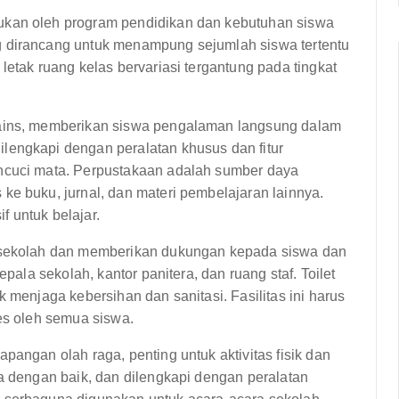
ukan oleh program pendidikan dan kebutuhan siswa
g dirancang untuk menampung sejumlah siswa tertentu
letak ruang kelas bervariasi tergantung pada tingkat
sains, memberikan siswa pengalaman langsung dalam
lengkapi dengan peralatan khusus dan fitur
encuci mata. Perpustakaan adalah sumber daya
ke buku, jurnal, dan materi pembelajaran lainnya.
 untuk belajar.
a sekolah dan memberikan dukungan kepada siswa dan
epala sekolah, kantor panitera, dan ruang staf. Toilet
k menjaga kebersihan dan sanitasi. Fasilitas ini harus
ses oleh semua siswa.
pangan olah raga, penting untuk aktivitas fisik dan
ra dengan baik, dan dilengkapi dengan peralatan