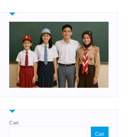
Cari
Cari