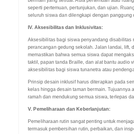
bermain yang sesuai. Aula pertemuan atau ruan
seperti pertemuan, pertunjukan, dan ujian. Rua
seluruh siswa dan dilengkapi dengan panggung 
IV. Aksesibilitas dan Inklusivitas:
Aksesibilitas bagi siswa penyandang disabilita
perancangan gedung sekolah. Jalan landai, lift, 
memastikan bahwa semua siswa dapat mengakse
taktil, papan tanda Braille, dan alat bantu audi
aksesibilitas bagi siswa tunanetra atau pendeng
Prinsip desain inklusif harus diterapkan pada se
kelas hingga desain taman bermain. Tujuannya a
ramah dan mendukung semua siswa, terlepas dar
V. Pemeliharaan dan Keberlanjutan:
Pemeliharaan rutin sangat penting untuk menjaga 
termasuk pembersihan rutin, perbaikan, dan ins