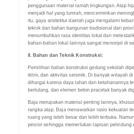
penggunaan material ramah lingkungan. Atap hija
menjadi hal yang lumrah, mencerminkan mening
itu, gaya arsitektur daerah juga mengalami ke
teknik dan bahan bangunan tradisional dari provi
menumbuhkan rasa identitas lokal dan melestar
bahan-bahan lokal lainnya sangat menonjol di s
II. Bahan dan Teknik Konstruksi:
Pemilihan bahan konstruksi gedung sekolah dipeng
iklim, dan aktivitas seismik. Di banyak wilayah 
dihargai karena daya tahan dan ketahanannya te
bertulang, dan elemen beton pracetak banyak dig
Baja merupakan material penting lainnya, khusus
rangka atap. Baja menawarkan rasio kekuatan te
ruang yang lebih besar dan lebih terbuka. Namun
pesisir sehingga memerlukan lapisan pelindung 