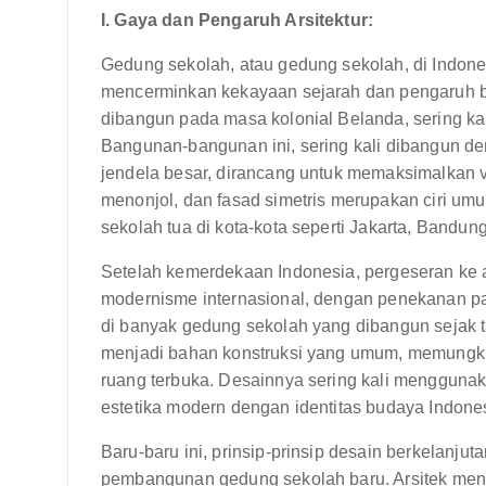
I. Gaya dan Pengaruh Arsitektur:
Gedung sekolah, atau gedung sekolah, di Indon
mencerminkan kekayaan sejarah dan pengaruh 
dibangun pada masa kolonial Belanda, sering kal
Bangunan-bangunan ini, sering kali dibangun deng
jendela besar, dirancang untuk memaksimalkan ven
menonjol, dan fasad simetris merupakan ciri um
sekolah tua di kota-kota seperti Jakarta, Bandun
Setelah kemerdekaan Indonesia, pergeseran ke a
modernisme internasional, dengan penekanan pada
di banyak gedung sekolah yang dibangun sejak 
menjadi bahan konstruksi yang umum, memungki
ruang terbuka. Desainnya sering kali mengguna
estetika modern dengan identitas budaya Indone
Baru-baru ini, prinsip-prinsip desain berkelanju
pembangunan gedung sekolah baru. Arsitek meng