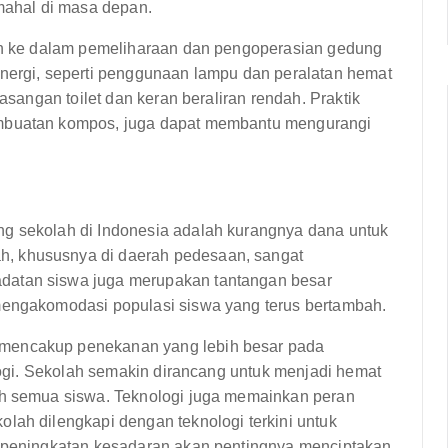
ahal di masa depan.
kan ke dalam pemeliharaan dan pengoperasian gedung
energi, seperti penggunaan lampu dan peralatan hemat
masangan toilet dan keran beraliran rendah. Praktik
embuatan kompos, juga dapat membantu mengurangi
ng sekolah di Indonesia adalah kurangnya dana untuk
, khususnya di daerah pedesaan, sangat
datan siswa juga merupakan tantangan besar
 mengakomodasi populasi siswa yang terus bertambah.
 mencakup penekanan yang lebih besar pada
ologi. Sekolah semakin dirancang untuk menjadi hemat
eh semua siswa. Teknologi juga memainkan peran
lah dilengkapi dengan teknologi terkini untuk
t peningkatan kesadaran akan pentingnya menciptakan