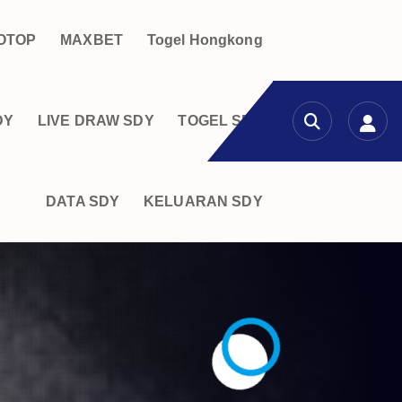
OTOP
MAXBET
Togel Hongkong
DY
LIVE DRAW SDY
TOGEL SDY
DATA SDY
KELUARAN SDY