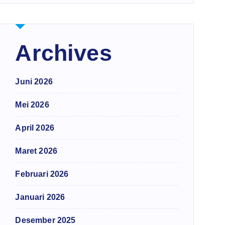
Archives
Juni 2026
Mei 2026
April 2026
Maret 2026
Februari 2026
Januari 2026
Desember 2025