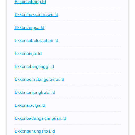
Bkkbnsabang.id
Bkkbnlhokseumawe.id
Bkkbnlangsa.id
Bkkbnsubulussalam.id
Bkkbnbinjai.id
Bkkbntebingtinggi.id
Bkkbnpematangsiantar.id
Bkkbntanjungbalai.id
Bkkbnsibolga.id
Bkkbnpadangsidimpuan.id
Bkkbngunungsitoli.id