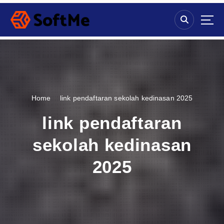
S
k
i
p
t
o
c
o
n
Home
link pendaftaran sekolah kedinasan 2025
t
e
link pendaftaran
n
t
sekolah kedinasan
2025