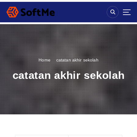
S
k
i
p
t
o
c
o
n
Home
catatan akhir sekolah
t
e
catatan akhir sekolah
n
t