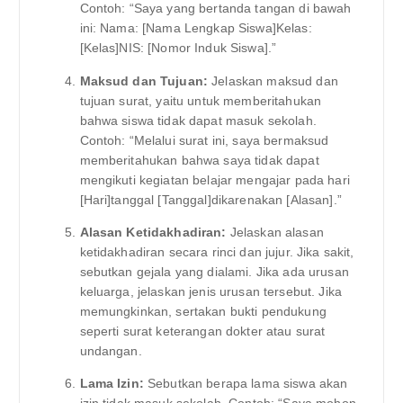
Contoh: “Saya yang bertanda tangan di bawah
ini: Nama: [Nama Lengkap Siswa]Kelas:
[Kelas]NIS: [Nomor Induk Siswa].”
Maksud dan Tujuan:
Jelaskan maksud dan
tujuan surat, yaitu untuk memberitahukan
bahwa siswa tidak dapat masuk sekolah.
Contoh: “Melalui surat ini, saya bermaksud
memberitahukan bahwa saya tidak dapat
mengikuti kegiatan belajar mengajar pada hari
[Hari]tanggal [Tanggal]dikarenakan [Alasan].”
Alasan Ketidakhadiran:
Jelaskan alasan
ketidakhadiran secara rinci dan jujur. Jika sakit,
sebutkan gejala yang dialami. Jika ada urusan
keluarga, jelaskan jenis urusan tersebut. Jika
memungkinkan, sertakan bukti pendukung
seperti surat keterangan dokter atau surat
undangan.
Lama Izin:
Sebutkan berapa lama siswa akan
izin tidak masuk sekolah. Contoh: “Saya mohon