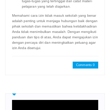
tugas-tugas yang tertinggal dan catat materi
pelajaran yang telah diajarkan.
Memahami cara izin tidak masuk sekolah yang benar
adalah penting untuk menjaga hubungan baik dengan
pihak sekolah dan memastikan bahwa ketidakhadiran
Anda tidak menimbulkan masalah. Dengan mengikuti
panduan dan tips di atas, Anda dapat mengajukan izin
dengan percaya diri dan meningkatkan peluang agar
izin Anda disetujui.
Comments 0