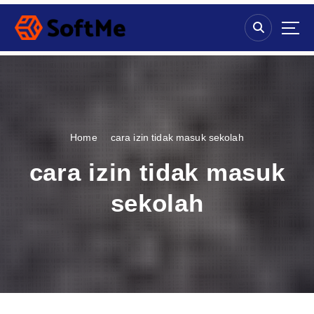
S
k
i
p
t
o
c
o
n
Home
cara izin tidak masuk sekolah
t
e
cara izin tidak masuk
n
t
sekolah