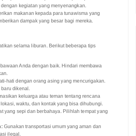
a dengan kegiatan yang menyenangkan.
rikan makanan kepada para tunawisma yang
mberikan dampak yang besar bagi mereka.
ikan selama liburan. Berikut beberapa tips
g bawaan Anda dengan baik. Hindari membawa
kan.
ti-hati dengan orang asing yang mencurigakan.
baru dikenal.
masikan keluarga atau teman tentang rencana
 lokasi, waktu, dan kontak yang bisa dihubungi.
t yang sepi dan berbahaya. Pilihlah tempat yang
:
Gunakan transportasi umum yang aman dan
si ilegal.