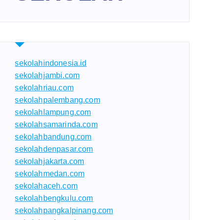
sekolahindonesia.id
sekolahjambi.com
sekolahriau.com
sekolahpalembang.com
sekolahlampung.com
sekolahsamarinda.com
sekolahbandung.com
sekolahdenpasar.com
sekolahjakarta.com
sekolahmedan.com
sekolahaceh.com
sekolahbengkulu.com
sekolahpangkalpinang.com