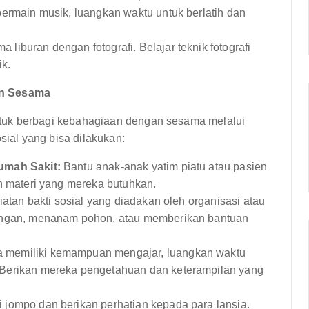
bermain musik, luangkan waktu untuk berlatih dan
buran dengan fotografi. Belajar teknik fotografi
ik.
an Sesama
tuk berbagi kebahagiaan dengan sesama melalui
sial yang bisa dilakukan:
umah Sakit:
Bantu anak-anak yatim piatu atau pasien
n materi yang mereka butuhkan.
giatan bakti sosial yang diadakan oleh organisasi atau
ungan, menanam pohon, atau memberikan bantuan
a memiliki kemampuan mengajar, luangkan waktu
Berikan mereka pengetahuan dan keterampilan yang
 jompo dan berikan perhatian kepada para lansia.