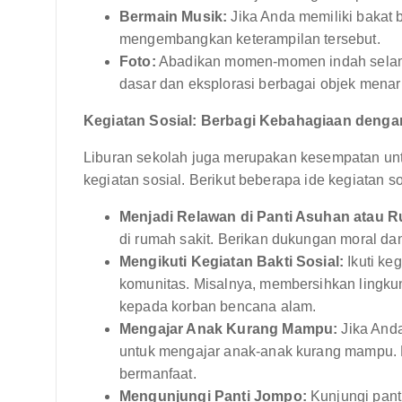
Bermain Musik:
Jika Anda memiliki bakat 
mengembangkan keterampilan tersebut.
Foto:
Abadikan momen-momen indah selama li
dasar dan eksplorasi berbagai objek menar
Kegiatan Sosial: Berbagi Kebahagiaan deng
Liburan sekolah juga merupakan kesempatan un
kegiatan sosial. Berikut beberapa ide kegiatan so
Menjadi Relawan di Panti Asuhan atau R
di rumah sakit. Berikan dukungan moral da
Mengikuti Kegiatan Bakti Sosial:
Ikuti ke
komunitas. Misalnya, membersihkan lingk
kepada korban bencana alam.
Mengajar Anak Kurang Mampu:
Jika And
untuk mengajar anak-anak kurang mampu. 
bermanfaat.
Mengunjungi Panti Jompo:
Kunjungi panti