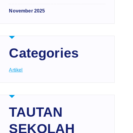
November 2025
Categories
Artikel
TAUTAN
SEKOLAH