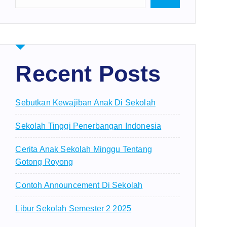
Recent Posts
Sebutkan Kewajiban Anak Di Sekolah
Sekolah Tinggi Penerbangan Indonesia
Cerita Anak Sekolah Minggu Tentang
Gotong Royong
Contoh Announcement Di Sekolah
Libur Sekolah Semester 2 2025