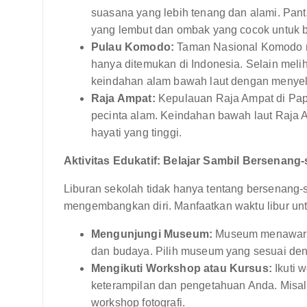
suasana yang lebih tenang dan alami. Pant
yang lembut dan ombak yang cocok untuk b
Pulau Komodo:
Taman Nasional Komodo me
hanya ditemukan di Indonesia. Selain meli
keindahan alam bawah laut dengan menyel
Raja Ampat:
Kepulauan Raja Ampat di Pap
pecinta alam. Keindahan bawah laut Raj
hayati yang tinggi.
Aktivitas Edukatif: Belajar Sambil Bersenang
Liburan sekolah tidak hanya tentang bersenang-s
mengembangkan diri. Manfaatkan waktu libur untu
Mengunjungi Museum:
Museum menawarkan
dan budaya. Pilih museum yang sesuai den
Mengikuti Workshop atau Kursus:
Ikuti 
keterampilan dan pengetahuan Anda. Misal
workshop fotografi.