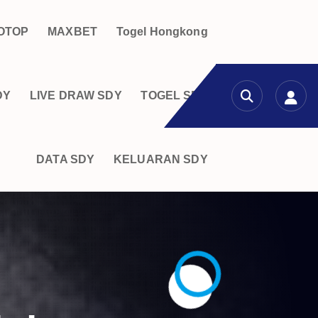
OTOP
MAXBET
Togel Hongkong
DY
LIVE DRAW SDY
TOGEL SDY
DATA SDY
KELUARAN SDY