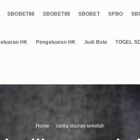
SBOBET88
SBOBET88
SBOBET
SPBO
SB
eluaran HK
Pengeluaran HK
Judi Bola
TOGEL S
Home
cerita liburan sekolah