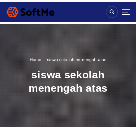
S
k
i
p
t
o
c
o
n
Home
siswa sekolah menengah atas
t
e
siswa sekolah
n
t
menengah atas