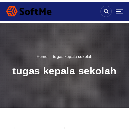
S
k
i
p
t
o
c
o
n
Home
tugas kepala sekolah
t
e
tugas kepala sekolah
n
t