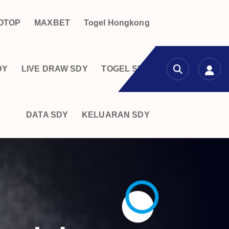
OTOP
MAXBET
Togel Hongkong
DY
LIVE DRAW SDY
TOGEL SDY
DATA SDY
KELUARAN SDY