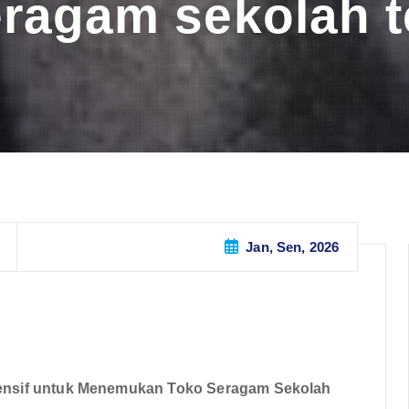
eragam sekolah t
Jan, Sen, 2026
sif untuk Menemukan Toko Seragam Sekolah