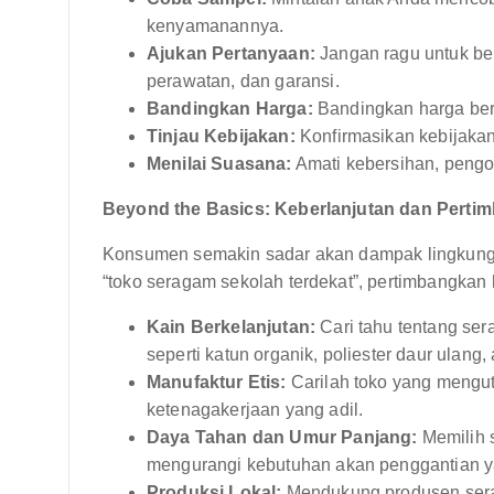
kenyamanannya.
Ajukan Pertanyaan:
Jangan ragu untuk ber
perawatan, dan garansi.
Bandingkan Harga:
Bandingkan harga ber
Tinjau Kebijakan:
Konfirmasikan kebijaka
Menilai Suasana:
Amati kebersihan, pengo
Beyond the Basics: Keberlanjutan dan Pertim
Konsumen semakin sadar akan dampak lingkunga
“toko seragam sekolah terdekat”, pertimbangkan h
Kain Berkelanjutan:
Cari tahu tentang ser
seperti katun organik, poliester daur ulang
Manufaktur Etis:
Carilah toko yang mengut
ketenagakerjaan yang adil.
Daya Tahan dan Umur Panjang:
Memilih 
mengurangi kebutuhan akan penggantian y
Produksi Lokal:
Mendukung produsen serag