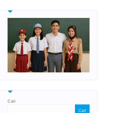
Cari
Cari