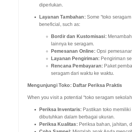
diperlukan.
Layanan Tambahan:
Some “toko seragam se
beneficial, such as:
Bordir dan Kustomisasi:
Menambahkan
lainnya ke seragam.
Pemesanan Online:
Opsi pemesanan 
Layanan Pengiriman:
Pengiriman se
Rencana Pembayaran:
Paket pemba
seragam dari waktu ke waktu.
Mengunjungi Toko: Daftar Periksa Praktis
When you visit a potential “toko seragam sekolah 
Periksa Inventaris:
Pastikan toko memiliki
dibutuhkan dalam berbagai ukuran.
Periksa Kualitas:
Periksa bahan, jahitan, 
Coba Sampel:
Mintalah anak Anda mencob