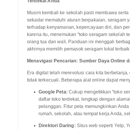
Terdekat Anda
Musim kembali ke sekolah pasti membawa serta
sekadar mematuhi aturan berpakaian, seragam y
terhadap kenyamanan, kepercayaan diri, dan pe
karena itu, menemukan “toko seragam sekolah te
orang tua dan wali. Panduan ini menggali berb
akhirnya memilih pemasok seragam lokal terbaik
Menavigasi Pencarian: Sumber Daya Online 
Era digital telah merevolusi cara kita berbelan
tidak terkecuali. Beberapa alat online dapat m
Google Peta:
Cukup mengetikkan “toko se
daftar toko terdekat, lengkap dengan alama
pelanggan. Fitur peta memungkinkan Anda 
rumah, sekolah, atau tempat kerja Anda, s
Direktori Daring:
Situs web seperti Yelp, Ye