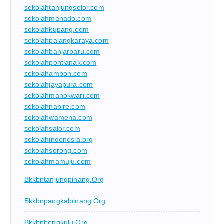
sekolahtanjungselor.com
sekolahmanado.com
sekolahkupang.com
sekolahpalangkaraya.com
sekolahbanjarbaru.com
sekolahpontianak.com
sekolahambon.com
sekolahjayapura.com
sekolahmanokwari.com
sekolahnabire.com
sekolahwamena.com
sekolahsalor.com
sekolahindonesia.org
sekolahsorong.com
sekolahmamuju.com
Bkkbntanjungpinang.org
Bkkbnpangkalpinang.org
Bkkbnbengkulu.org