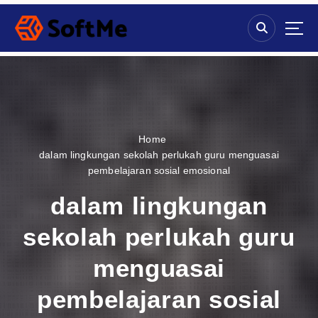
S
k
i
p
t
o
c
o
n
Home
t
dalam lingkungan sekolah perlukah guru menguasai
e
pembelajaran sosial emosional
n
t
dalam lingkungan
sekolah perlukah guru
menguasai
pembelajaran sosial