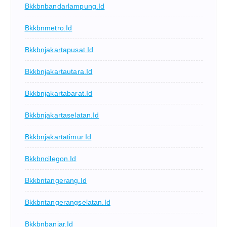
Bkkbnbandarlampung.id
Bkkbnmetro.id
Bkkbnjakartapusat.id
Bkkbnjakartautara.id
Bkkbnjakartabarat.id
Bkkbnjakartaselatan.id
Bkkbnjakartatimur.id
Bkkbncilegon.id
Bkkbntangerang.id
Bkkbntangerangselatan.id
Bkkbnbanjar.id