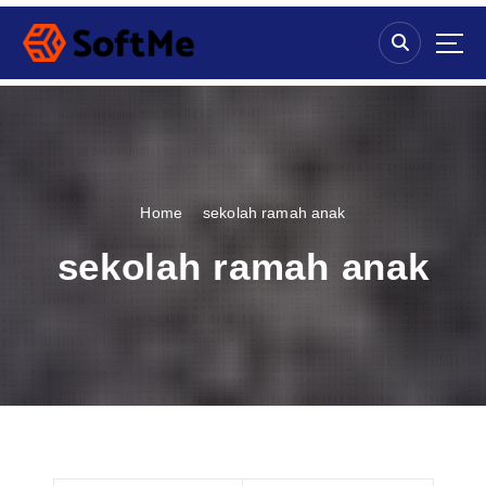
S
k
i
p
t
o
c
o
n
Home
sekolah ramah anak
t
e
sekolah ramah anak
n
t