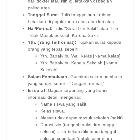
dari dokter atau klinik), letakkan di bagian
paling atas.
Tanggal Surat:
Tulis tanggal surat dibuat.
Letakkan di pojok kanan atas atau kiri atas.
Hal/Perihal:
Tulis “Surat Izin Sakit” atau “Izin
Tidak Masuk Sekolah Karena Sakit”.
Yth. (Yang Terhormat):
Tujukan surat kepada
orang yang tepat, seperti:
Yth. Bapak/Ibu Wali Kelas [Nama Kelas]
Yth. Bapak/Ibu Kepala Sekolah [Nama
Sekolah]
Salam Pembukaan:
Gunakan salam pembuka
yang sopan, seperti “Dengan hormat,”.
Isi surat:
Bagian terpenting yang berisi
informasi detail mengenai:
Nama siswa yang sakit.
Kelas siswa.
Alasan tidak dapat masuk sekolah (sakit).
Durasi izin (tanggal mulai dan tanggal
selesai). Jika belum diketahui tanggal
selesai, sebutkan “untuk sementara