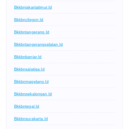
Bkkbnjakartatimur.id
Bkkbncilegon.id
Bkkbntangerang.id
Bkkbntangerangselatan.id
Bkkbnbanjar.id
Bkkbnsalatiga.id
Bkkbnmagelang.id
Bkkbnpekalongan.id
Bkkbntegal.id
Bkkbnsurakarta.id