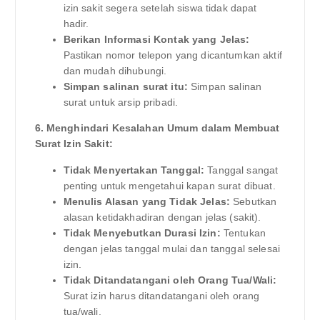
izin sakit segera setelah siswa tidak dapat
hadir.
Berikan Informasi Kontak yang Jelas:
Pastikan nomor telepon yang dicantumkan aktif
dan mudah dihubungi.
Simpan salinan surat itu:
Simpan salinan
surat untuk arsip pribadi.
6. Menghindari Kesalahan Umum dalam Membuat
Surat Izin Sakit:
Tidak Menyertakan Tanggal:
Tanggal sangat
penting untuk mengetahui kapan surat dibuat.
Menulis Alasan yang Tidak Jelas:
Sebutkan
alasan ketidakhadiran dengan jelas (sakit).
Tidak Menyebutkan Durasi Izin:
Tentukan
dengan jelas tanggal mulai dan tanggal selesai
izin.
Tidak Ditandatangani oleh Orang Tua/Wali:
Surat izin harus ditandatangani oleh orang
tua/wali.