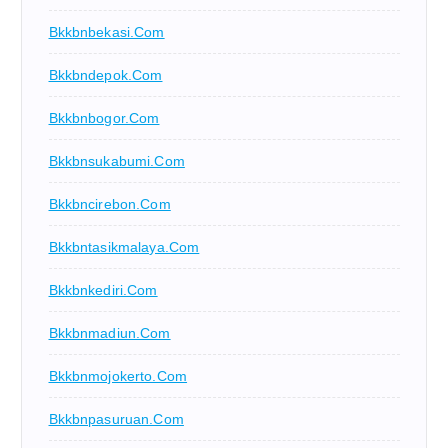
Bkkbnbekasi.com
Bkkbndepok.com
Bkkbnbogor.com
Bkkbnsukabumi.com
Bkkbncirebon.com
Bkkbntasikmalaya.com
Bkkbnkediri.com
Bkkbnmadiun.com
Bkkbnmojokerto.com
Bkkbnpasuruan.com