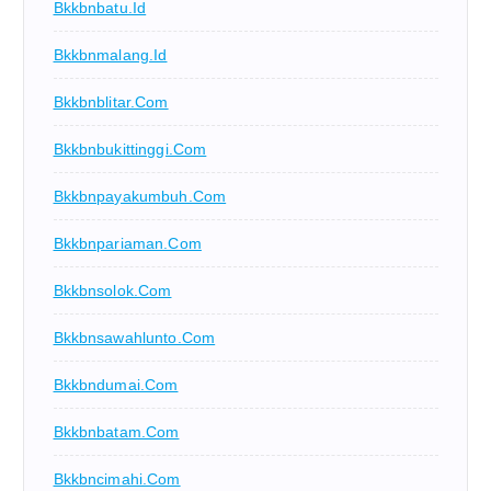
Bkkbnbatu.id
Bkkbnmalang.id
Bkkbnblitar.com
Bkkbnbukittinggi.com
Bkkbnpayakumbuh.com
Bkkbnpariaman.com
Bkkbnsolok.com
Bkkbnsawahlunto.com
Bkkbndumai.com
Bkkbnbatam.com
Bkkbncimahi.com