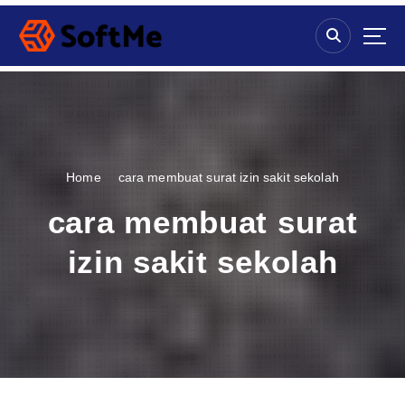
S
k
i
p
t
o
c
o
n
Home
cara membuat surat izin sakit sekolah
t
e
cara membuat surat
n
t
izin sakit sekolah