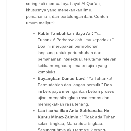
sering kali memuat ayat-ayat Al-Qur’an,
khususnya yang menekankan ilmu,
pemahaman, dan pertolongan ilahi. Contoh
umum meliputi:
Rabbi Tambahkan Saya Air:
“Ya
Tuhanku! Perbanyaklah ilmu kepadaku.”
Doa ini merupakan permohonan
langsung untuk pertumbuhan dan
pemahaman intelektual, terutama relevan
ketika menghadapi materi ujian yang
kompleks.
Bayangkan Danau Law:
“Ya Tuhanku!
Permudahlah dan jangan persulit.” Doa
ini berupaya meringankan beban proses
ujian, menghilangkan rasa cemas dan
meningkatkan rasa tenang.
Laa ilaaha illaa Anta Subhanaka He
Kuntu Minaz-Zalmin :
“Tidak ada Tuhan
selain Engkau, Maha Suci Engkau.
Sesungguhnya aku termasuk orang-