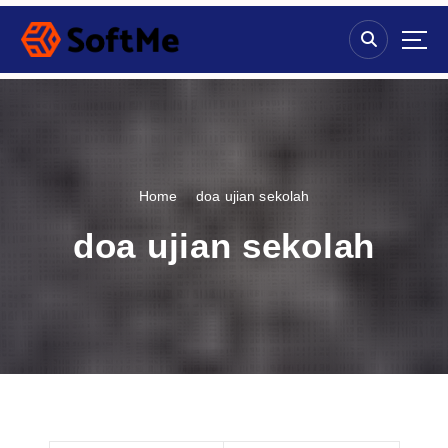
S
k
i
p
t
o
c
o
n
Home
doa ujian sekolah
t
e
doa ujian sekolah
n
t