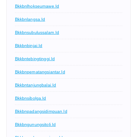
Bkkbnlhokseumawe.id
Bkkbnlangsa.id
Bkkbnsubulussalam.id
Bkkbnbinjai.id
Bkkbntebingtinggi.id
Bkkbnpematangsiantar.id
Bkkbntanjungbalai.id
Bkkbnsibolga.id
Bkkbnpadangsidimpuan.id
Bkkbngunungsitoli.id