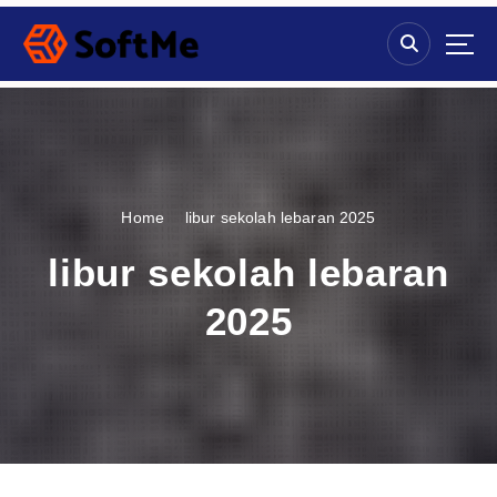
S
k
i
p
t
o
c
o
n
Home
libur sekolah lebaran 2025
t
e
libur sekolah lebaran
n
t
2025