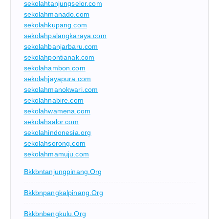
sekolahtanjungselor.com
sekolahmanado.com
sekolahkupang.com
sekolahpalangkaraya.com
sekolahbanjarbaru.com
sekolahpontianak.com
sekolahambon.com
sekolahjayapura.com
sekolahmanokwari.com
sekolahnabire.com
sekolahwamena.com
sekolahsalor.com
sekolahindonesia.org
sekolahsorong.com
sekolahmamuju.com
Bkkbntanjungpinang.org
Bkkbnpangkalpinang.org
Bkkbnbengkulu.org