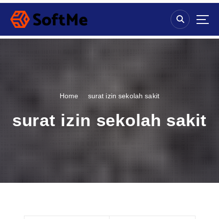
S
k
i
p
t
o
c
o
n
Home
surat izin sekolah sakit
t
e
surat izin sekolah sakit
n
t