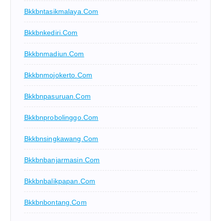
Bkkbntasikmalaya.com
Bkkbnkediri.com
Bkkbnmadiun.com
Bkkbnmojokerto.com
Bkkbnpasuruan.com
Bkkbnprobolinggo.com
Bkkbnsingkawang.com
Bkkbnbanjarmasin.com
Bkkbnbalikpapan.com
Bkkbnbontang.com