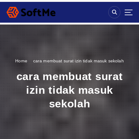
S
k
i
p
t
o
c
o
n
Home
cara membuat surat izin tidak masuk sekolah
t
e
cara membuat surat
n
t
izin tidak masuk
sekolah